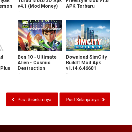
nyak
Turbo Moto 3D Apk
Freestyle Mod v1.6
kemon
v4.1 (Mod Money)
APK Terbaru
Latest Update
ad
Ben 10 - Ultimate
Download SimCity
Alien - Cosmic
BuildIt Mod Apk
 Plus
Destruction
v1.14.6.46601
l Full
PPSSPP PSP Iso
(Level10/Max
aru
Money/Cash/Keys/
Fresh Map)
Post Sebelumnya
Post Selanjutnya