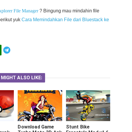
xplorer File Manager
? Bingung mau mindahin file
berikut yuk
Cara Memindahkan File dari Bluestack ke
Telegram
 MIGHT ALSO LIKE:
Download Game
Stunt Bike