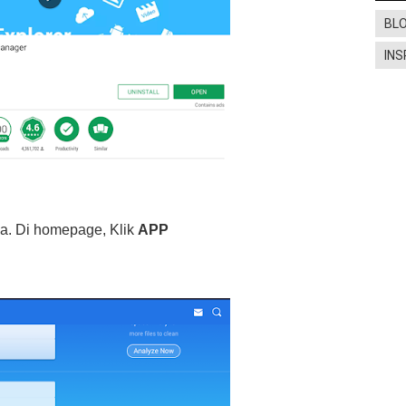
BL
INS
aja. Di homepage, Klik
APP