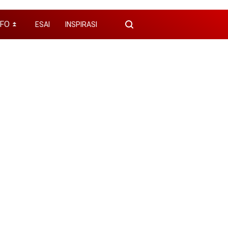
NFO
ESAI
INSPIRASI
⏬