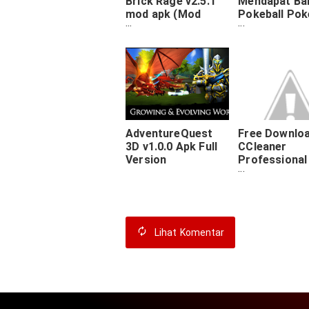
Brick Rage v2.5.1
Mendapat Ba
mod apk (Mod
Pokeball Po
Money)
GO
AdventureQuest
Free Downlo
3D v1.0.0 Apk Full
CCleaner
Version
Professional
5.20.5668 Fina
Version Terb
2016 Gratis
Lihat
Komentar