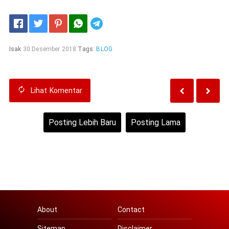
Telegram
Isak
30 Desember 2018
Tags:
BLOG
Lihat
Komentar
Posting Lebih Baru
Posting Lama
Beranda
Lihat versi web
About
Contact
Sitemap
Disclaimer