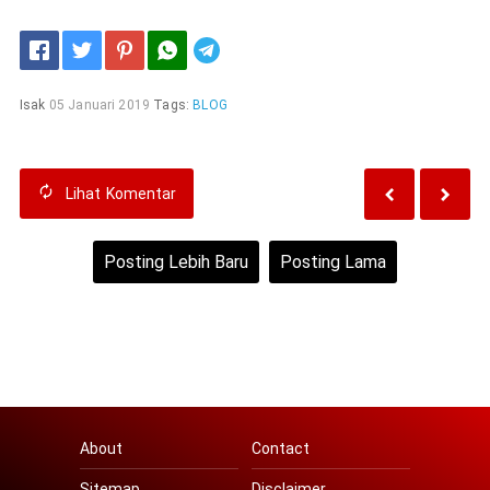
Telegram
Isak
05 Januari 2019
Tags:
BLOG
Lihat
Komentar
Posting Lebih Baru
Posting Lama
Beranda
Lihat versi web
About
Contact
Sitemap
Disclaimer