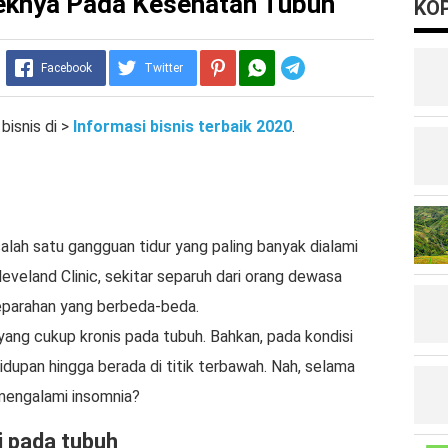
feknya Pada Kesehatan Tubuh
KOP
Telegram
Facebook
Twitter
bisnis di >
Informasi bisnis terbaik 2020
.
alah satu gangguan tidur yang paling banyak dialami
veland Clinic, sekitar separuh dari orang dewasa
eparahan yang berbeda-beda.
ang cukup kronis pada tubuh. Bahkan, pada kondisi
idupan hingga berada di titik terbawah. Nah, selama
mengalami insomnia?
i pada tubuh