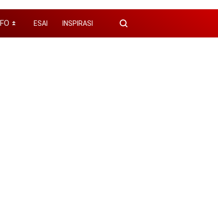
NFO
ESAI
INSPIRASI
⏬