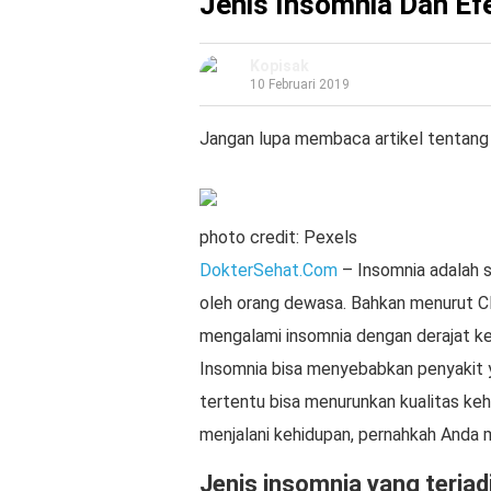
Jenis Insomnia Dan E
Kopisak
10 Februari 2019
Jangan lupa membaca artikel tentang 
photo credit: Pexels
DokterSehat.Com
– Insomnia adalah s
oleh orang dewasa. Bahkan menurut Cle
mengalami insomnia dengan derajat k
Insomnia bisa menyebabkan penyakit y
tertentu bisa menurunkan kualitas keh
menjalani kehidupan, pernahkah Anda 
Jenis insomnia yang terjad