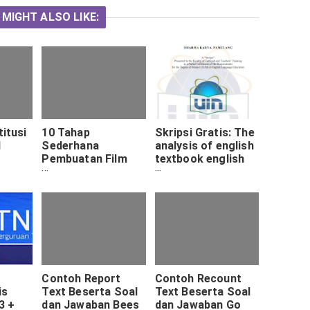
 MIGHT ALSO LIKE:
titusi
10 Tahap
Skripsi Gratis: The
d
Sederhana
analysis of english
Pembuatan Film
textbook english
Pendek
on SKY 2 Esed
Contoh Report
Contoh Recount
is
Text Beserta Soal
Text Beserta Soal
3 +
dan Jawaban Bees
dan Jawaban Go