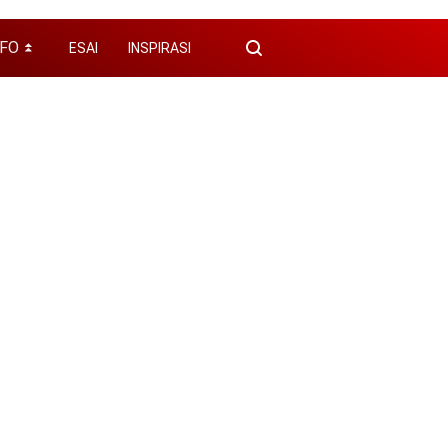
NFO
ESAI
INSPIRASI
⏬