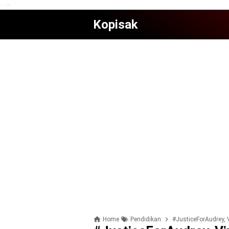
-->
Kopisak
Home
Pendidikan
#JusticeForAudrey, 