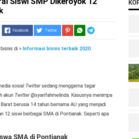
ral Siswi SMP Dikeroyok 12
KOP
k
Telegram
Facebook
Twitter
bisnis di >
Informasi bisnis terbaik 2020
.
media sosial
Twitter
sedang menggema tagar
eh akun
Twitter
@syarifahmelinda. Kasusnya menimpa
 Barat berusia 14 tahun bernama AU yang menjadi
 12 siswi berbagai SMA di Pontianak. Seperti apa
iswa SMA di Pontianak