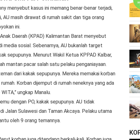
y menyebut kasus ini memang benar-benar terjadi,
, AU masih dirawat di rumah sakit dan tiga orang
yokan ini.
 Anak Daerah (KPAD) Kalimantan Barat menyebut
 di media sosial. Sebenarnya, AU bukanlah target
akak sepupunya. Menurut Wakil Ketua KPPAD Kalbar,
ah mantan pacar salah satu pelaku penganiayaan.
 teman dari kakak sepupunya. Mereka memakai korban
 rumah. Korban dijemput di rumah neneknya yang ada
0 WITA,” ungkap Manalu.
temu dengan PO, kakak sepupunya. AU tidak
a di Jalan Sulawesi dan Taman Akcaya. Pelaku utama
antu oleh 9 orang temannya.
KO
erut korban juga ditendang berkali-kali. Korban juga