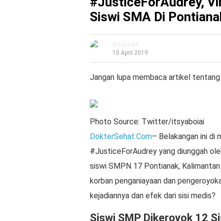
#JusticeForAudrey, Vi
Siswi SMA Di Pontiana
Kopisak
10 April 2019
Jangan lupa membaca artikel tentang 
Photo Source: Twitter/itsyaboiai
DokterSehat.Com
– Belakangan ini di 
#JusticeForAudrey yang diunggah ol
siswi SMPN 17 Pontianak, Kalimantan
korban penganiayaan dan pengeroyokan
kejadiannya dan efek dari sisi medis?
Siswi SMP Dikeroyok 12 S