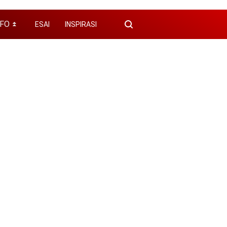
NFO
ESAI
INSPIRASI
⏬