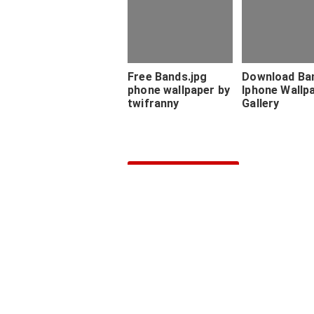
Free Bands.jpg
Download Ba
phone wallpaper by
Iphone Wallp
twifranny
Gallery
Lihat
Komentar
About
Contact
Sitemap
Disclaimer
Privacy Policy
Copyright © 2024 | Template By
Isak