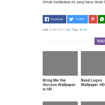
Untuk melakukan ini, yang harus Anda
Facebook
Twitter
Isak
30 Mei 2019
edit
Tags:
BLOG
YOU
Bring Me the
Band Logos
Horizon Wallpaper
Wallpaper HD
in HD
iPhone2Lovely