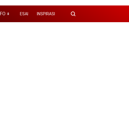
NFO
ESAI
INSPIRASI
⏬