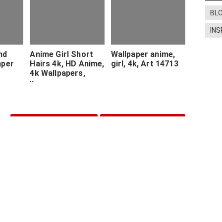
BL
INS
nd
Anime Girl Short
Wallpaper anime,
aper
Hairs 4k, HD Anime,
girl, 4k, Art 14713
4k Wallpapers,
Images,
Backgrounds,
Photos and
Pictures
Post Sebelumnya
Post Selanjutnya