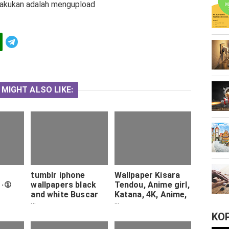
 lakukan adalah mengupload
Telegram
 MIGHT ALSO LIKE:
tumblr iphone
Wallpaper Kisara
 ·①
wallpapers black
Tendou, Anime girl,
and white Buscar
Katana, 4K, Anime,
con Google Bandas
4641
Pinterest iPhone
KO