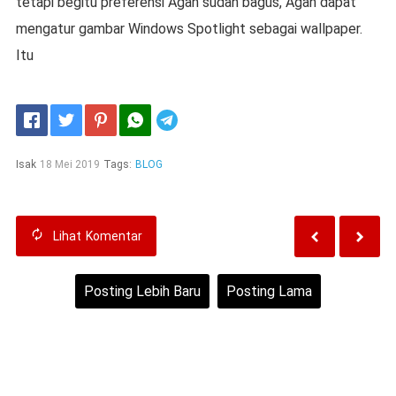
tetapi begitu preferensi Agan sudah bagus, Agan dapat
mengatur gambar Windows Spotlight sebagai wallpaper.
Itu
Telegram
Isak
18 Mei 2019
Tags:
BLOG
Lihat
Komentar
Posting Lebih Baru
Posting Lama
Beranda
Lihat versi web