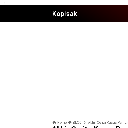
-->
Kopisak
Home
BLOG
Akhir Cerita Kasus Pemal