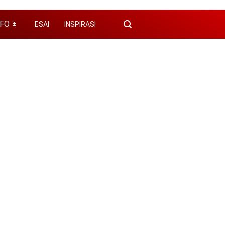
NFO
ESAI
INSPIRASI
⏬