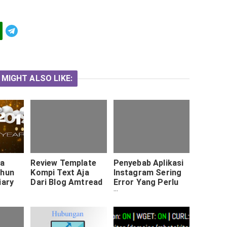
Telegram
 MIGHT ALSO LIKE:
ta
Review Template
Penyebab Aplikasi
ahun
Kompi Text Aja
Instagram Sering
iary
Dari Blog Amtread
Error Yang Perlu
Diketahui