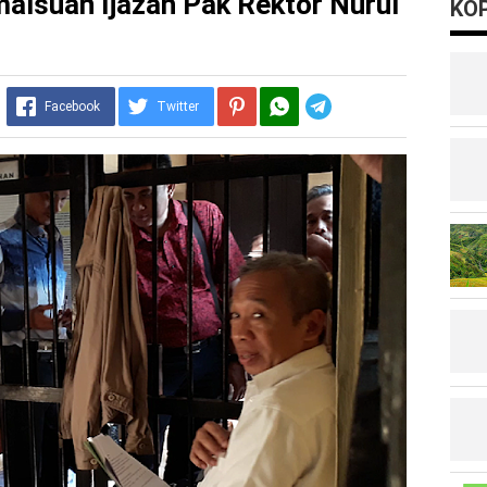
malsuan Ijazah Pak Rektor Nurul
KOP
Telegram
Facebook
Twitter