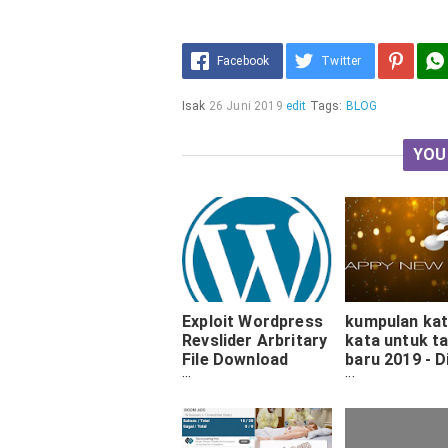
Facebook
Twitter
Isak
26 Juni 2019
edit
Tags:
BLOG
YOU
Exploit Wordpress
kumpulan ka
Revslider Arbritary
kata untuk t
File Download
baru 2019 - D
Vulnerability
Tumblr