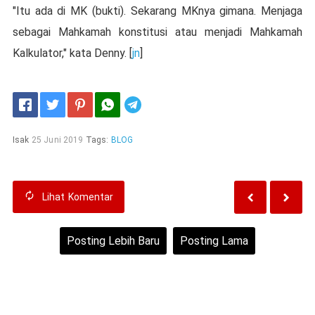
"Itu ada di MK (bukti). Sekarang MKnya gimana. Menjaga
sebagai Mahkamah konstitusi atau menjadi Mahkamah
Kalkulator," kata Denny. [
jn
]
Telegram
Isak
25 Juni 2019
Tags:
BLOG
Lihat
Komentar
Posting Lebih Baru
Posting Lama
Beranda
Lihat versi web