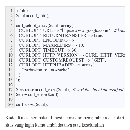
1
<
?
php
2
$
curl
=
curl_init
(
)
;
3
array
4
curl_setopt_array
(
$
curl
,
(
5
CURLOPT_URL
=
>
"https://www.google.com/"
,
// kamu 
true
6
CURLOPT_RETURNTRANSFER
=
>
,
7
CURLOPT_ENCODING
=
>
""
,
8
CURLOPT_MAXREDIRS
=
>
10
,
9
CURLOPT_TIMEOUT
=
>
30
,
10
CURLOPT_HTTP_VERSION
=
>
CURL_HTTP_VERSI
11
CURLOPT_CUSTOMREQUEST
=
>
"GET"
,
array
12
CURLOPT_HTTPHEADER
=
>
(
13
"cache-control: no-cache"
14
)
,
15
)
)
;
16
17
$
response
=
curl_exec
(
$
curl
)
;
// variabel ini akan menjadi va
18
$
err
=
curl_error
(
$
curl
)
;
19
20
curl_close
(
$
curl
)
;
Kode di atas merupakan fungsi utama dari pengambilan data dari
situs yang ingin kamu ambil datanya atau keseluruhan