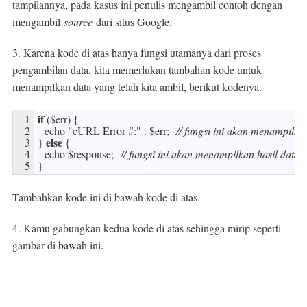
tampilannya, pada kasus ini penulis mengambil contoh dengan
mengambil
source
dari situs Google.
3. Karena kode di atas hanya fungsi utamanya dari proses
pengambilan data, kita memerlukan tambahan kode untuk
menampilkan data yang telah kita ambil, berikut kodenya.
if
1
(
$
err
)
{
2
echo
"cURL Error #:"
.
$
err
;
// fungsi ini akan menampilkan
else
3
}
{
4
echo
$
response
;
// fungsi ini akan menampilkan hasil data 
5
}
Tambahkan kode ini di bawah kode di atas.
4. Kamu gabungkan kedua kode di atas sehingga mirip seperti
gambar di bawah ini.