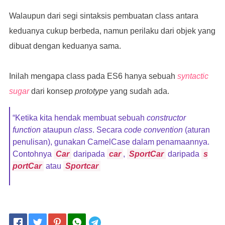
Walaupun dari segi sintaksis pembuatan class antara
keduanya cukup berbeda, namun perilaku dari objek yang
// Sama seperti Car.prototype.startEngine
dibuat dengan keduanya sama.
Inilah mengapa class pada ES6 hanya sebuah
syntactic
    startEngines
()
{
sugar
dari konsep
prototype
yang sudah ada.
        console
.
log
(
'Mobil dinyalakan...'
);
“Ketika kita hendak membuat sebuah
constructor
function
ataupun
class
. Secara
code convention
(aturan
penulisan), gunakan CamelCase dalam penamaannya.
this
.
enginesActive 
=
true
;
Contohnya
Car
daripada
car
,
SportCar
daripada
s
portCar
atau
Sportcar
}
Telegram