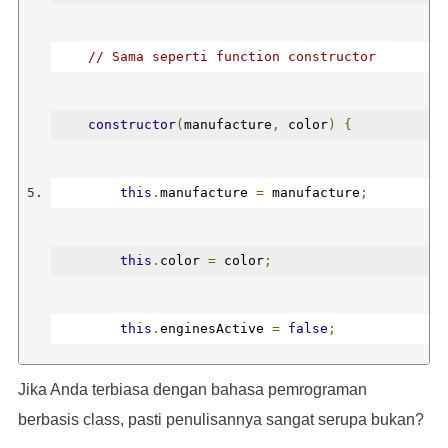
Mobil dinyalakan...
// Sama seperti function constructor
Manufacture: Honda
constructor
(
manufacture
,
 color
)
{
Color: Red
this
.
manufacture 
=
 manufacture
;
Engines: Active
this
.
color 
=
 color
;
*/
this
.
enginesActive 
=
false
;
Jika Anda terbiasa dengan bahasa pemrograman
}
berbasis class, pasti penulisannya sangat serupa bukan?