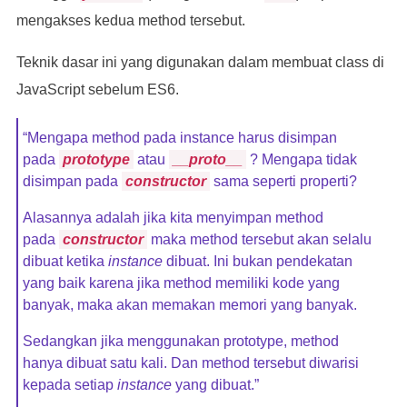
mengakses kedua method tersebut.
Teknik dasar ini yang digunakan dalam membuat class di
Car
.
prototype
.
info 
=
function
()
{
JavaScript sebelum ES6.
“Mengapa method pada instance harus disimpan
    console
.
log
(
"Manufacture: "
+
this
.
manufactur
pada
prototype
atau
__proto__
? Mengapa tidak
disimpan pada
constructor
sama seperti properti?
    console
.
log
(
"Color: "
+
this
.
color
);
Alasannya adalah jika kita menyimpan method
pada
constructor
maka method tersebut akan selalu
dibuat ketika
instance
dibuat. Ini bukan pendekatan
    console
.
log
(
"Engines: "
+
(
this
.
enginesActive
yang baik karena jika method memiliki kode yang
banyak, maka akan memakan memori yang banyak.
}
Sedangkan jika menggunakan prototype, method
hanya dibuat satu kali. Dan method tersebut diwarisi
kepada setiap
instance
yang dibuat.”