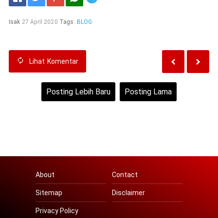
// Sama seperti car.prototype.info
Isak
27 April 2020
Tags:
BLOG
Lihat
Komentar
Posting Lebih Baru
Posting Lama
Beranda
    info
()
{
Lihat versi web
        console
.
log
(
`Manufacture: ${this.manufact
About
Contact
        console
.
log
(
`Color:  ${this.color}`
);
Sitemap
Disclaimer
Privacy Policy