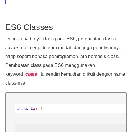
var
 johnCar 
=
new
Car
(
"Honda"
,
"Red"
);
ES6 Classes
johnCar
.
startEngines
();
Dengan hadirnya class pada ES6, pembuatan class di
JavaScript menjadi lebih mudah dan juga penulisannya
johnCar
.
info
();
mirip seperti bahasa pemrograman lain berbasis class.
Pembuatan class pada ES6 menggunakan
keyword
class
itu sendiri kemudian diikuti dengan nama
class-nya.
/* output: 
class
Car
{