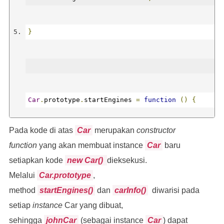
}
Car
.
prototype
.
startEngines 
=
function
()
{
Pada kode di atas
Car
merupakan
constructor
    console
.
log
(
'Mobil dinyalakan...'
);
function
yang akan membuat instance
Car
baru
setiapkan kode
new Car()
dieksekusi.
this
.
enginesActive 
=
true
;
Melalui
Car.prototype
,
method
startEngines()
dan
carInfo()
diwarisi pada
};
setiap
instance
Car yang dibuat,
sehingga
johnCar
(sebagai instance
Car
) dapat