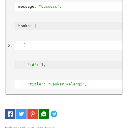
     "title": "Filosofi Kopi",
 message
:
"success"
,
     "author": "Dewi Lestari"
 books
:
[
   },
{
"id"
:
1
,
"title"
:
"Laskar Pelangi"
,
   {
"author"
:
"Andrea Hirata"
Telegram
     "id": 3,
},