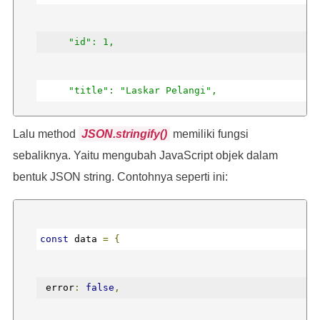
3. Clean Code (Robert C Martin)
     "id": 1,
*/
     "title": "Laskar Pelangi",
Lalu method
JSON.stringify()
memiliki fungsi
     "author": "Andrea Hirata"
sebaliknya. Yaitu mengubah JavaScript objek dalam
bentuk JSON string. Contohnya seperti ini:
   },
   {
const
 data 
=
{
     "id": 2,
 error
:
false
,