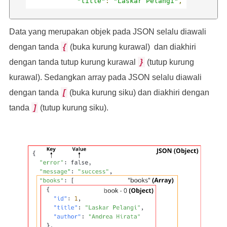
"title"
:
"Laskar Pelangi"
,
Data yang merupakan objek pada JSON selalu diawali
"author"
:
"Andrea Hirata"
dengan tanda
{
(buka kurung kurawal) dan diakhiri
dengan tanda tutup kurung kurawal
}
(tutup kurung
},
kurawal). Sedangkan array pada JSON selalu diawali
dengan tanda
[
(buka kurung siku) dan diakhiri dengan
{
tanda
]
(tutup kurung siku).
"id"
:
2
,
"title"
:
"Filosofi Kopi"
,
"author"
:
"Dewi Lestari"