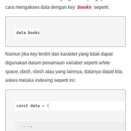
cara mengakses data dengan
key
books
seperti:
},
{
data
.
books
"id"
:
2
,
Namun jika
key
terdiri dari karakter yang tidak dapat
digunakan dalam penamaan variabel seperti
white
space
,
dash
"title"
,
slash
atau yang lainnya, datanya dapat kita
:
"Filosofi Kopi"
,
askes melalui
indexing
seperti ini:
"author"
:
"Dewi Lestari"
const
 data 
=
{
},
....,
{