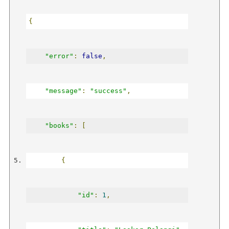
{
"error"
:
false
,
"message"
:
"success"
,
"books"
:
[
{
"id"
:
1
,