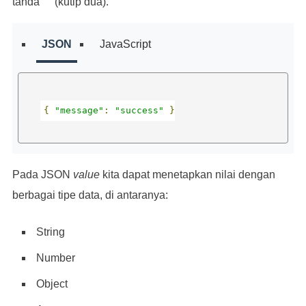
tanda “ “ (kutip dua).
}
JSON
JavaScript
{
"message"
:
"success"
}
Pada JSON
value
kita dapat menetapkan nilai dengan
berbagai tipe data, di antaranya:
String
Number
Object