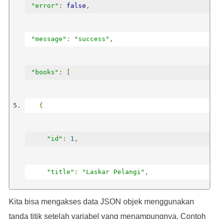
"error"
:
false
,
"message"
:
"success"
,
"books"
:
[
{
"id"
:
1
,
"title"
:
"Laskar Pelangi"
,
Kita bisa mengakses data JSON objek menggunakan
"author"
:
"Andrea Hirata"
tanda titik setelah variabel yang menampungnya. Contoh