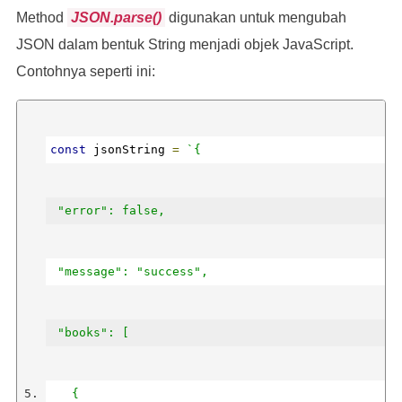
Method
JSON.parse()
digunakan untuk mengubah
3. Clean Code (Robert C Martin)
JSON dalam bentuk String menjadi objek JavaScript.
Contohnya seperti ini:
*/
/* output
const
 jsonString 
=
`{
Error? false
 "error": false,
Daftar Buku:
 "message": "success",
1. Laskar Pelangi (Andrea Hirata)
 "books": [
2. Filosofi Kopi (Dewi Lestari)
   {