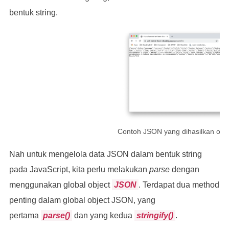
 console
.
log
(
`${index + 1}. ${book.title} (${book
bentuk string.
})
console
.
log
(
`Error? ${data.error}`
);
/* output
console
.
log
(
"Daftar Buku: "
);
Contoh JSON yang dihasilkan ole
Daftar Buku:
Nah untuk mengelola data JSON dalam bentuk string
data
.
books
.
forEach
((
book
,
 index
)
=>
{
pada JavaScript, kita perlu melakukan
parse
dengan
1. Laskar Pelangi (Andrea Hirata)
menggunakan global object
JSON
. Terdapat dua method
 console
.
log
(
`${index + 1}. ${book.title} (${book
penting dalam global object JSON, yang
2. Filosofi Kopi (Dewi Lestari)
pertama
parse()
dan yang kedua
stringify()
.
})