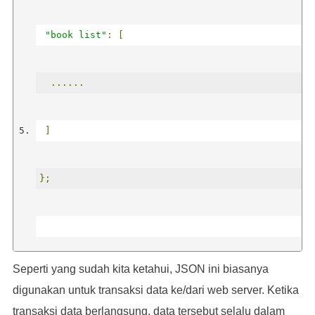
"book list"
:
[
"id"
:
3
,
......
"title"
:
"Clean Code"
,
]
"author"
:
"Robert C Martin"
};
}
]
Seperti yang sudah kita ketahui, JSON ini biasanya
data
[
"book list"
].
forEach
((
book
,
 index
)
=>
{
};
digunakan untuk transaksi data ke/dari web server. Ketika
transaksi data berlangsung, data tersebut selalu dalam