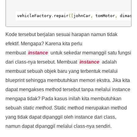
class
VehicleFactory
{
vehicleFactory
.
repair
([
johnCar
,
 tomMotor
,
 dimasCa
 repair
(
vehicles
)
{
Kode tersebut berjalan sesuai harapan namun tidak
efektif. Mengapa? Karena kita perlu
    vehicles
.
forEach
(
vehicle 
=>
{
membuat
instance
untuk sekedar memanggil satu fungsi
/* output:
dari class-nya tersebut. Membuat
instance
adalah
      console
.
log
(
`Kendaraan ${vehicle.licensePla
membuat sebuah objek baru yang terbentuk melalui
Kendaraan H121S sedang melakukan perawatan
blueprint sehingga membutuhkan memori ekstra. Jika kita
})
dapat mengakses method tersebut tanpa melalui instance
mengapa tidak? Pada kasus inilah kita membutuhkan
Kendaraan GF121J sedang melakukan perawatan
sebuah
static method
. Static method merupakan method
yang tidak dapat dipanggil oleh instance dari class,
Kendaraan TA1408K sedang melakukan perawatan
namun dapat dipanggil melalui class-nya sendiri.