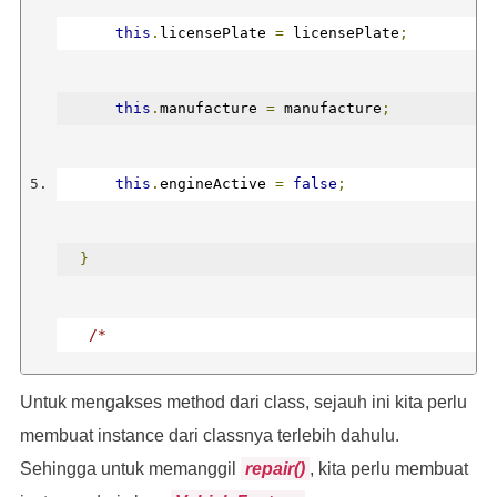
this
.
licensePlate 
=
 licensePlate
;
static
 repair
(
vehicles
)
{
this
.
manufacture 
=
 manufacture
;
    vehicles
.
forEach
(
vehicle 
=>
{
this
.
engineActive 
=
false
;
      console
.
log
(
`Kendaraan ${vehicle.licensePla
}
})
/*
}
Untuk mengakses method dari class, sejauh ini kita perlu
  kode lainnya
membuat instance dari classnya terlebih dahulu.
}
Sehingga untuk memanggil
repair()
, kita perlu membuat
  */