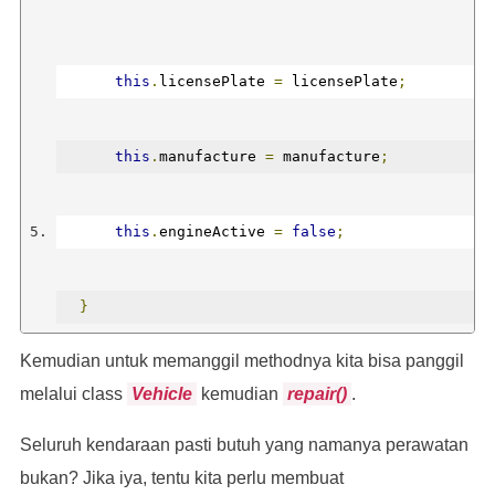
this
.
licensePlate 
=
 licensePlate
;
this
.
manufacture 
=
 manufacture
;
this
.
engineActive 
=
false
;
}
Kemudian untuk memanggil methodnya kita bisa panggil
/*
melalui class
Vehicle
kemudian
repair()
.
Seluruh kendaraan pasti butuh yang namanya perawatan
  kode lainnya
bukan? Jika iya, tentu kita perlu membuat