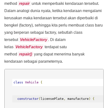
method
repair
untuk memperbaiki kendaraan tersebut.
  */
Dalam analogi dunia nyata, ketika kendaraan mengalami
kerusakan maka kendaraan tersebut akan diperbaiki di
}
bengkel (factory), sehingga kita perlu membuat class baru
yang berperan sebagai factory, sebutlah class
tersebut
VehicleFactory
. Di dalam
kelas
VehicleFactory
terdapat satu
method
repair()
yang dapat menerima banyak
/* kode lainnya dalam pembuatan class Car, 
kendaraan sebagai parameternya.
Motorcycle, dsb. */
class
Vehicle
{
constructor
(
licensePlate
,
 manufacture
)
{
class
VehicleFactory
{