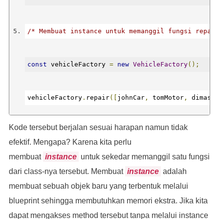
/* Membuat instance untuk memanggil fungsi repair
const
 vehicleFactory 
=
new
VehicleFactory
();
class
VehicleFactory
{
vehicleFactory
.
repair
([
johnCar
,
 tomMotor
,
 dimasCa
 repair
(
vehicles
)
{
Kode tersebut berjalan sesuai harapan namun tidak
efektif. Mengapa? Karena kita perlu
    vehicles
.
forEach
(
vehicle 
=>
{
membuat
instance
untuk sekedar memanggil satu fungsi
/* output:
dari class-nya tersebut. Membuat
instance
adalah
      console
.
log
(
`Kendaraan ${vehicle.licensePla
membuat sebuah objek baru yang terbentuk melalui
Kendaraan H121S sedang melakukan perawatan
blueprint sehingga membutuhkan memori ekstra. Jika kita
})
dapat mengakses method tersebut tanpa melalui instance