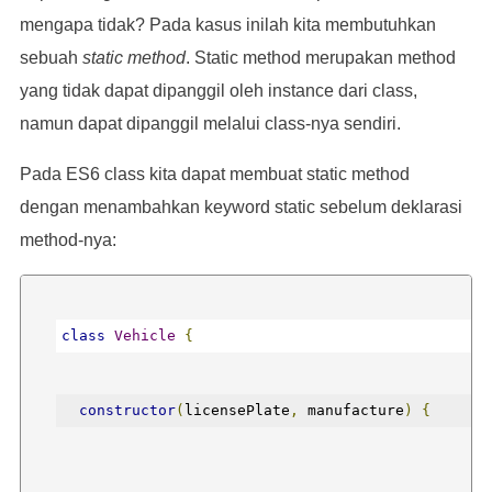
mengapa tidak? Pada kasus inilah kita membutuhkan
Kendaraan GF121J sedang melakukan perawatan
sebuah
static method
. Static method merupakan method
}
yang tidak dapat dipanggil oleh instance dari class,
Kendaraan TA1408K sedang melakukan perawatan
namun dapat dipanggil melalui class-nya sendiri.
}
Pada ES6 class kita dapat membuat static method
*/
dengan menambahkan keyword static sebelum deklarasi
method-nya:
class
Vehicle
{
constructor
(
licensePlate
,
 manufacture
)
{