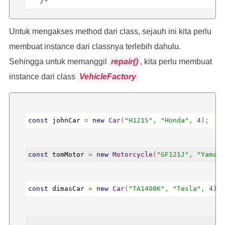
/*
Untuk mengakses method dari class, sejauh ini kita perlu
  kode lainnya
membuat instance dari classnya terlebih dahulu.
Sehingga untuk memanggil
repair()
, kita perlu membuat
  */
instance dari class
VehicleFactory
}
const
 johnCar 
=
new
Car
(
"H121S"
,
"Honda"
,
4
);
const
 tomMotor 
=
new
Motorcycle
(
"GF121J"
,
"Yamaha
/* kode lainnya dalam pembuatan class Car, 
const
 dimasCar 
=
new
Car
(
"TA1408K"
,
"Tesla"
,
4
);
Motorcycle, dsb. */