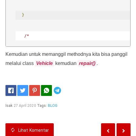
}
/*
Kemudian untuk memanggil methodnya kita bisa panggil
  kode lainnya
melalui class
Vehicle
kemudian
repair()
.
  */
Telegram
}
Isak
27 April 2020
Tags:
BLOG
Lihat
Komentar