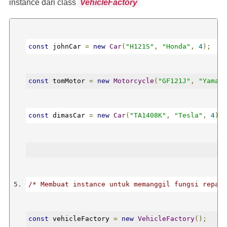
instance dari class
VehicleFactory
}
const
 johnCar 
=
new
Car
(
"H121S"
,
"Honda"
,
4
);
const
 tomMotor 
=
new
Motorcycle
(
"GF121J"
,
"Yamaha
/* kode lainnya dalam pembuatan class Car, 
const
 dimasCar 
=
new
Car
(
"TA1408K"
,
"Tesla"
,
4
);
Motorcycle, dsb. */
/* Membuat instance untuk memanggil fungsi repair
const
 vehicleFactory 
=
new
VehicleFactory
();