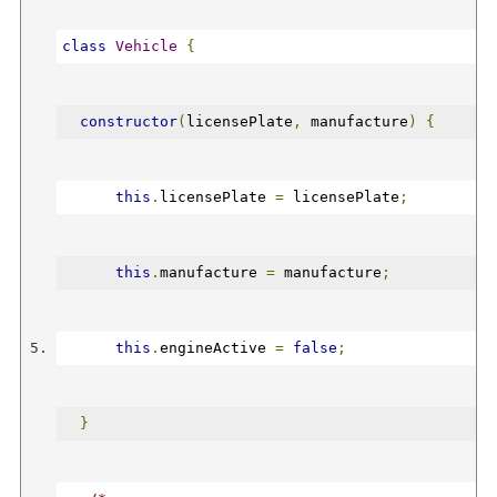
class
Vehicle
{
constructor
(
licensePlate
,
 manufacture
)
{
this
.
licensePlate 
=
 licensePlate
;
this
.
manufacture 
=
 manufacture
;
this
.
engineActive 
=
false
;
}