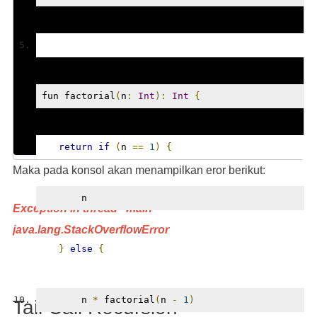
fun factorial
(
n
:
Int
):
Int
{
return
if
(
n 
==
1
)
{
Maka pada konsol akan menampilkan eror berikut:
       n
Exception in thread "main"
java.lang.StackOverflowError
}
else
{
       n 
*
 factorial
(
n 
-
1
)
Tail Call Recursion