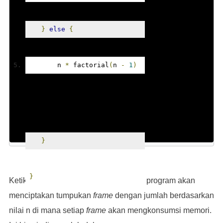
}
else
{
       n 
*
 factorial
(
n 
-
1
)
}
}
Ketika kita menjalankan fungsi di atas, program akan
menciptakan tumpukan
frame
dengan jumlah berdasarkan
nilai n di mana setiap
frame
akan mengkonsumsi memori.