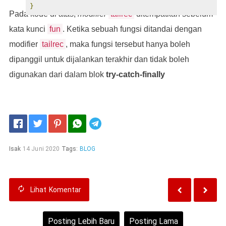
}
Pada kode di atas,
modifier
tailrec
ditempatkan sebelum
kata kunci
fun
. Ketika sebuah fungsi ditandai dengan
modifier
tailrec
, maka fungsi tersebut hanya boleh
dipanggil untuk dijalankan terakhir dan tidak boleh
digunakan dari dalam blok
try-catch-finally
Telegram
Isak
14 Juni 2020
Tags:
BLOG
Lihat
Komentar
Posting Lebih Baru
Posting Lama