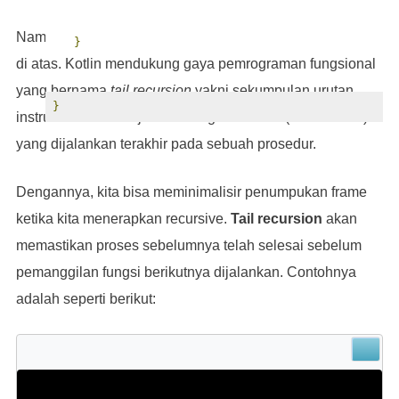
Namun kita tidak perlu khawatir dengan masalah seperti
}
di atas. Kotlin mendukung gaya pemrograman fungsional
yang bernama
t
ail recursion
yakni sekumpulan urutan
}
instruksi untuk menjalankan tugas tertentu (
subroutine
)
yang dijalankan terakhir pada sebuah prosedur.
Dengannya, kita bisa meminimalisir penumpukan frame
ketika kita menerapkan recursive.
Tail recursion
akan
memastikan proses sebelumnya telah selesai sebelum
pemanggilan fungsi berikutnya dijalankan. Contohnya
adalah seperti berikut: