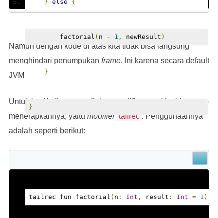
}
else
{
        factorial
(
n 
-
1
,
 newResult
)
Namun dengan kode di atas kita tidak bisa langsung
menghindari penumpukan
frame
. Ini karena secara default
}
JVM tidak mendukung optimasi tail recursion.
Untuk itu, Kotlin menyediakan
modifier
agar kita bisa tetap
}
menerapkannya, yaitu
modifier
tailrec
. Penggunaannya
adalah seperti berikut:
tailrec fun factorial
(
n
:
Int
,
 result
:
Int
=
1
):