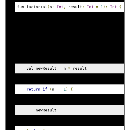
fun factorial
(
n
:
Int
,
 result
:
Int
=
1
):
Int
{
    val newResult 
=
 n 
*
 result
return
if
(
n 
==
1
)
{
        newResult