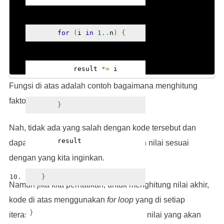
for
(
i 
in
1.
.
n
)
{
           result 
*=
 i
Fungsi di atas adalah contoh bagaimana menghitung
faktorial dari nilai yang kita tentukan.
}
Nah, tidak ada yang salah dengan kode tersebut dan
       result
dapat dijalankan serta mengembalikan nilai sesuai
dengan yang kita inginkan.
}
Namun jika kita perhatikan, untuk menghitung nilai akhir,
kode di atas menggunakan
for loop
yang di setiap
}
iterasinya terdapat proses perhitungan nilai yang akan