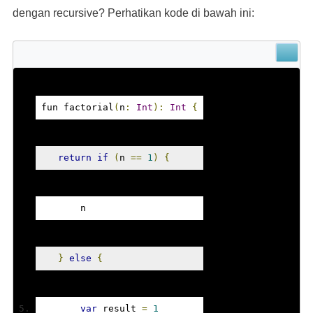
dengan recursive? Perhatikan kode di bawah ini:
fun factorial
(
n
:
Int
):
Int
{
return
if
(
n 
==
1
)
{
       n
}
else
{
var
 result 
=
1