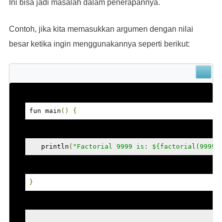
Ini bisa jadi masalah dalam penerapannya.
Contoh, jika kita memasukkan argumen dengan nilai
besar ketika ingin menggunakannya seperti berikut:
fun main
()
{
   println
(
"Factorial 9999 is: ${factorial(9999)
}