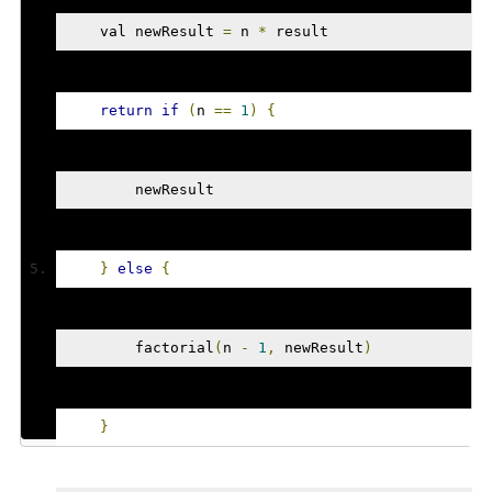
    val newResult 
=
 n 
*
 result
return
if
(
n 
==
1
)
{
        newResult
}
else
{
        factorial
(
n 
-
1
,
 newResult
)
}