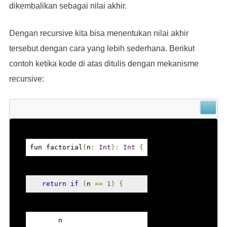
dikembalikan sebagai nilai akhir.
Dengan recursive kita bisa menentukan nilai akhir
tersebut dengan cara yang lebih sederhana. Berikut
contoh ketika kode di atas ditulis dengan mekanisme
recursive:
fun factorial
(
n
:
Int
):
Int
{
return
if
(
n 
==
1
)
{
       n