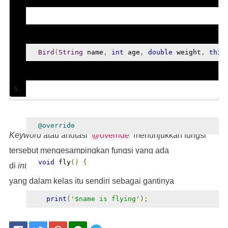
Bird
(
String
 name
,
int
 age
,
double
 weight
,
this
@override
Keyword
atau anotasi
@override
menunjukkan fungsi
tersebut mengesampingkan fungsi yang ada
void
 fly
()
{
di
interface
atau kelas induknya, lalu menggunakan fungsi
yang dalam kelas itu sendiri sebagai gantinya
print
(
'$name is flying'
);