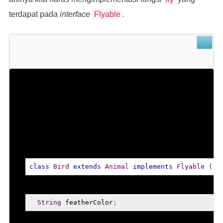
terdapat pada
interface
Flyable
.
class
Bird
extends
Animal
implements
Flyable
{
String
 featherColor
;