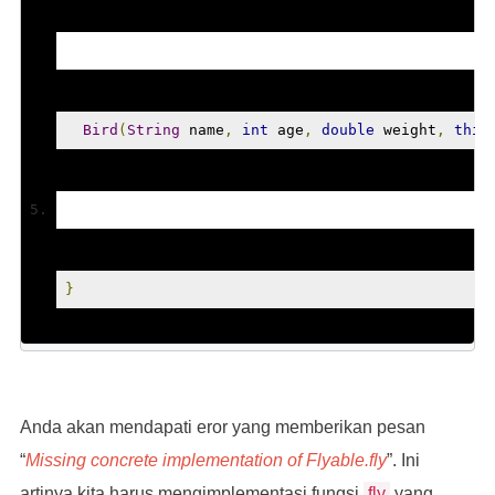
Bird
(
String
 name
,
int
 age
,
double
 weight
,
this
}
Anda akan mendapati eror yang memberikan pesan
“
Missing concrete implementation of Flyable.fly
”. Ini
artinya kita harus mengimplementasi fungsi
fly
yang