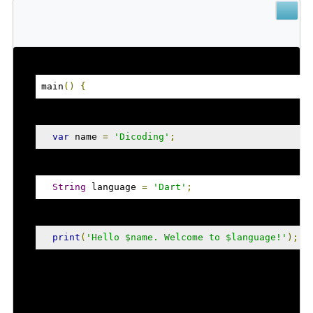
main
()
{
var
 name 
=
'Dicoding'
;
String
 language 
=
'Dart'
;
print
(
'Hello $name. Welcome to $language!'
);