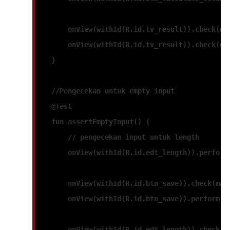
        onView(withId(R.id.tv_result)).check(ma
        onView(withId(R.id.tv_result)).check(ma
    }
    //Pengecekan untuk empty input
    @Test
    fun 
assertEmptyInput
() {
        // pengecekan input untuk length
        onView(withId(R.id.edt_length)).perform
        onView(withId(R.id.btn_save)).check(mat
        onView(withId(R.id.btn_save)).perform(c
        onView(withId(R.id.edt_length)).check(m