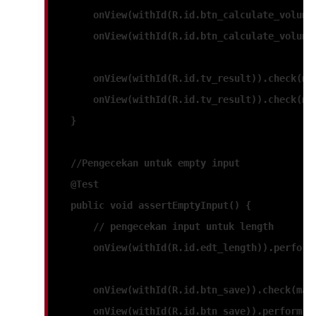
        onView(withId(R.id.btn_calculate_volume
        onView(withId(R.id.btn_calculate_volume
        onView(withId(R.id.tv_result)).check(ma
        onView(withId(R.id.tv_result)).check(ma
    }
    //Pengecekan untuk empty input
    @Test
    public void assertEmptyInput() {
        // pengecekan input untuk length
        onView(withId(R.id.edt_length)).perform
        onView(withId(R.id.btn_save)).check(mat
        onView(withId(R.id.btn_save)).perform(c