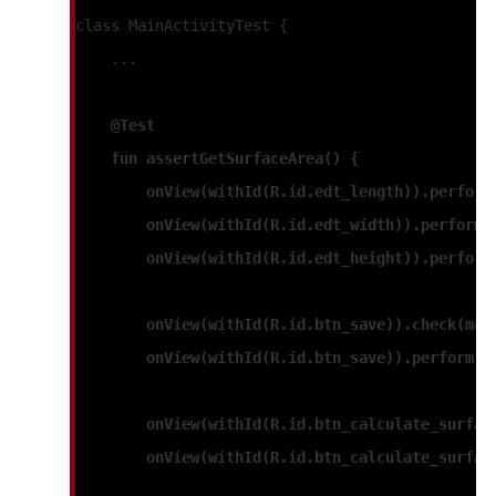
class MainActivityTest {
    ...
    @Test
    fun 
assertGetSurfaceArea
() {
        onView(withId(R.id.edt_length)).perform
        onView(withId(R.id.edt_width)).perform(
        onView(withId(R.id.edt_height)).perform
        onView(withId(R.id.btn_save)).check(mat
        onView(withId(R.id.btn_save)).perform(c
        onView(withId(R.id.btn_calculate_surfac
        onView(withId(R.id.btn_calculate_surfac