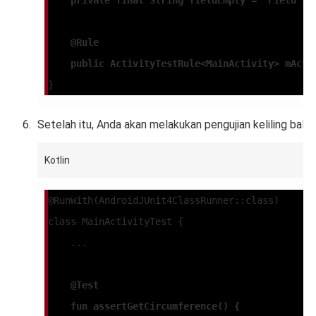
    private final String fieldEmpty = "Field in
    @Rule
    public ActivityTestRule<MainActivity> mActi
}
Setelah itu, Anda akan melakukan pengujian keliling balok
Kotlin
@RunWith(AndroidJUnit4ClassRunner::class)
class MainActivityTest {
    ...
 @Test
    fun 
assertGetCircumference
() {