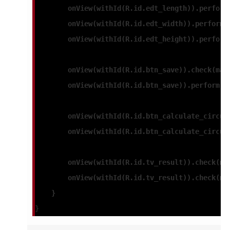
        onView(withId(R.id.edt_length)).perform
        onView(withId(R.id.edt_width)).perform(
        onView(withId(R.id.edt_height)).perform
        onView(withId(R.id.btn_save)).check(mat
        onView(withId(R.id.btn_save)).perform(c
        onView(withId(R.id.btn_calculate_circum
        onView(withId(R.id.btn_calculate_circum
        onView(withId(R.id.tv_result)).check(ma
        onView(withId(R.id.tv_result)).check(ma
    }
}