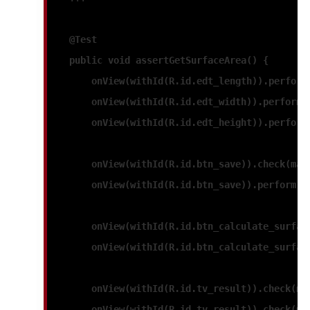
 @Test
    public void assertGetSurfaceArea() {
        onView(withId(R.id.edt_length)).perform
        onView(withId(R.id.edt_width)).perform(
        onView(withId(R.id.edt_height)).perform
        onView(withId(R.id.btn_save)).check(mat
        onView(withId(R.id.btn_save)).perform(c
        onView(withId(R.id.btn_calculate_surfac
        onView(withId(R.id.btn_calculate_surfac
        onView(withId(R.id.tv_result)).check(ma
        onView(withId(R.id.tv_result)).check(ma