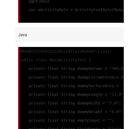
    @get:Rule
    var mActivityRule = ActivityTestRule(MainAc
}
Java
@RunWith(AndroidJUnit4ClassRunner.class)
public class MainActivityTest {
    private final String dummyVolume = "504.0";
    private final String dummyCircumference = "
    private final String dummySurfaceArea = "39
    private final String dummyLength = "12.0";
    private final String dummyWidth = "7.0";
    private final String dummyHeight = "6.0";
    private final String emptyInput = "";