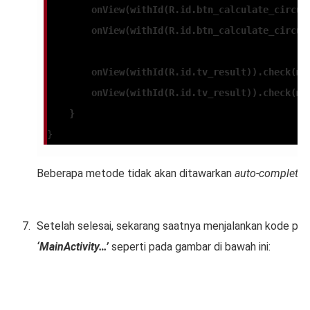
        onView(withId(R.id.btn_calculate_circum
        onView(withId(R.id.btn_calculate_circum
        onView(withId(R.id.tv_result)).check(ma
        onView(withId(R.id.tv_result)).check(ma
    }
}
Beberapa metode tidak akan ditawarkan
auto-complete
-
Setelah selesai, sekarang saatnya menjalankan kode pen
‘MainActivity…’
seperti pada gambar di bawah ini: