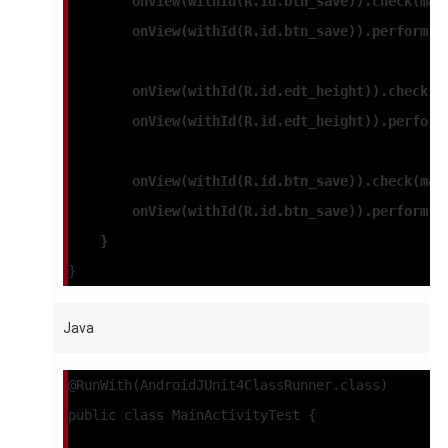
        onView(withId(R.id.btn_save)).check(mat
        onView(withId(R.id.btn_save)).perform(c
        onView(withId(R.id.edt_height)).check(m
        onView(withId(R.id.edt_height)).perform
        onView(withId(R.id.btn_save)).check(mat
        onView(withId(R.id.btn_save)).perform(c
    }
}
Java
@RunWith(AndroidJUnit4ClassRunner.class)
public class MainActivityTest {
    ...