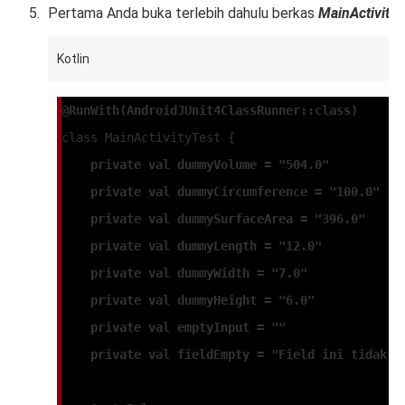
Pertama Anda buka terlebih dahulu berkas
MainActivity
Kotlin
@RunWith(AndroidJUnit4ClassRunner::class)
class MainActivityTest {
    private val dummyVolume = "504.0"
    private val dummyCircumference = "100.0"
    private val dummySurfaceArea = "396.0"
    private val dummyLength = "12.0"
    private val dummyWidth = "7.0"
    private val dummyHeight = "6.0"
    private val emptyInput = ""
    private val fieldEmpty = "Field ini tidak b