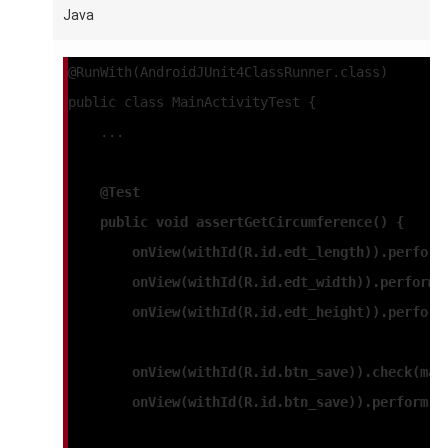
Java
@RunWith(AndroidJUnit4ClassRunner.class)
public class MainActivityTest {
    ...
@Test
    public void assertGetCircumference() {
        onView(withId(R.id.edt_length)).perform
        onView(withId(R.id.edt_width)).perform(
        onView(withId(R.id.edt_height)).perform
        onView(withId(R.id.btn_save)).check(mat
        onView(withId(R.id.btn_save)).perform(c