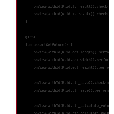
        onView(withId(R.id.tv_result)).check(ma
        onView(withId(R.id.tv_result)).check(ma
    }
    @Test
    fun 
assertGetVolume
() {
        onView(withId(R.id.edt_length)).perform
        onView(withId(R.id.edt_width)).perform(
        onView(withId(R.id.edt_height)).perform
        onView(withId(R.id.btn_save)).check(mat
        onView(withId(R.id.btn_save)).perform(c
        onView(withId(R.id.btn_calculate_volume
        onView(withId(R.id.btn_calculate_volume