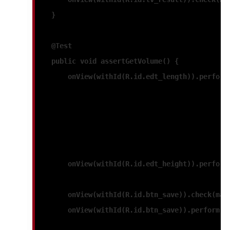
    }
    @Test
    public void assertGetVolume() {
        onView(withId(R.id.edt_length)).perform
        onView(withId(R.id.edt_height)).perform
        onView(withId(R.id.btn_save)).check(mat
        onView(withId(R.id.btn_save)).perform(c