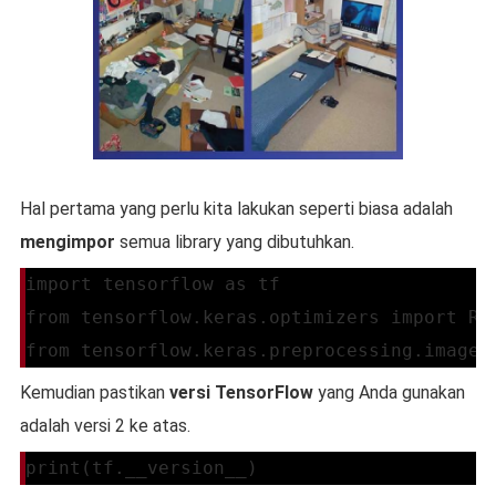
Hal pertama yang perlu kita lakukan seperti biasa adalah
mengimpor
semua library yang dibutuhkan.
import tensorflow as tf
from tensorflow.keras.optimizers import RM
from tensorflow.keras.preprocessing.image 
Kemudian pastikan
versi TensorFlow
yang Anda gunakan
adalah versi 2 ke atas.
print(tf.__version__)