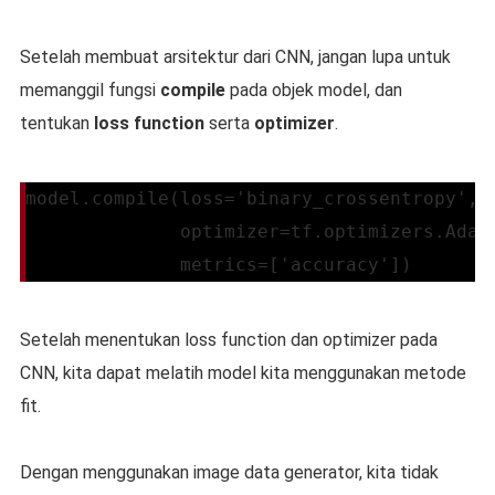
Setelah membuat arsitektur dari CNN, jangan lupa untuk
memanggil fungsi
compile
pada objek model, dan
tentukan
loss function
serta
optimizer
.
model.compile(loss='binary_crossentropy',
              optimizer=tf.optimizers.Adam
              metrics=['accuracy'])
Setelah menentukan loss function dan optimizer pada
CNN, kita dapat melatih model kita menggunakan metode
fit.
Dengan menggunakan image data generator, kita tidak