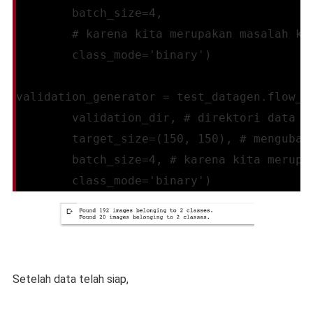
        batch_size=4,
        # karena kita merupakan masalah kl
        class_mode='binary')
validation_generator = test_datagen.flow_f
        validation_dir, # direktori data v
        target_size=(150, 150), # mengubah
        batch_size=4, # karena kita merupa
        class_mode='binary')
Setelah data telah siap,