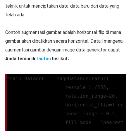
teknik untuk menciptakan data-data baru dari data yang
telah ada.
Contoh augmentasi gambar adalah horizontal flip di mana
gambar akan dibalikkan secara horizontal. Detail mengenai
augmentasi gambar dengan image data generator dapat
Anda temui di
tautan
berikut.
train_datagen = ImageDataGenerator(
                    rescale=1./255,
                    rotation_range=20,
                    horizontal_flip=True,
                    shear_range = 0.2,
                    fill_mode = 'nearest')