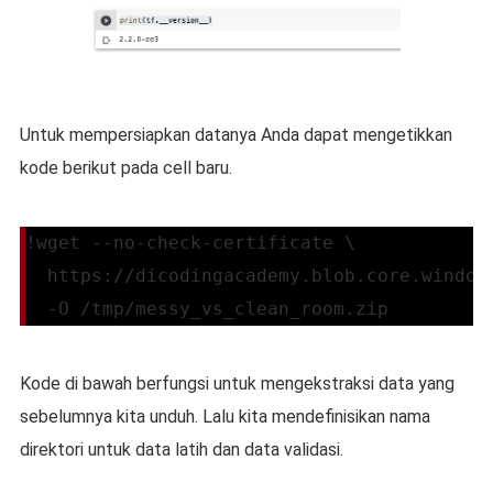
Untuk mempersiapkan datanya Anda dapat mengetikkan
kode berikut pada cell baru.
!wget --no-check-certificate \
  https://dicodingacademy.blob.core.window
  -O /tmp/messy_vs_clean_room.zip
Kode di bawah berfungsi untuk mengekstraksi data yang
sebelumnya kita unduh. Lalu kita mendefinisikan nama
direktori untuk data latih dan data validasi.