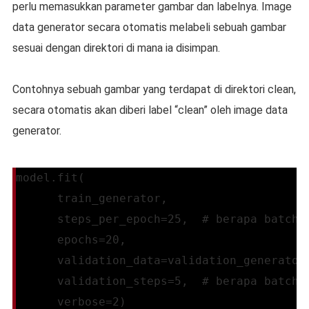
perlu memasukkan parameter gambar dan labelnya. Image
data generator secara otomatis melabeli sebuah gambar
sesuai dengan direktori di mana ia disimpan.
Contohnya sebuah gambar yang terdapat di direktori clean,
secara otomatis akan diberi label “clean” oleh image data
generator.
model.fit(
      train_generator,
      steps_per_epoch=25,  # berapa batch 
      epochs=20,
      validation_data=validation_generator
      validation_steps=5,  # berapa batch 
      verbose=2)