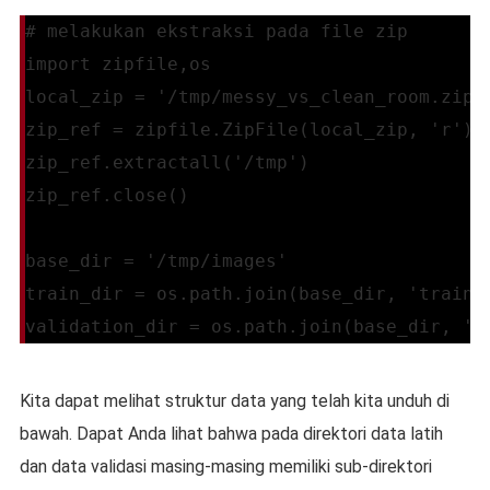
# melakukan ekstraksi pada file zip
import zipfile,os
local_zip = '/tmp/messy_vs_clean_room.zip'
zip_ref = zipfile.ZipFile(local_zip, 'r')
zip_ref.extractall('/tmp')
zip_ref.close()
base_dir = '/tmp/images'
train_dir = os.path.join(base_dir, 'train'
validation_dir = os.path.join(base_dir, 'v
Kita dapat melihat struktur data yang telah kita unduh di
bawah. Dapat Anda lihat bahwa pada direktori data latih
dan data validasi masing-masing memiliki sub-direktori