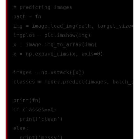
  # predicting images
  path = fn
  img = image.load_img(path, target_size=(
  imgplot = plt.imshow(img)
  x = image.img_to_array(img)
  x = np.expand_dims(x, axis=0)
  images = np.vstack([x])
  classes = model.predict(images, batch_si
  print(fn)
  if classes==0:
    print('clean')
  else:
    print('messy')