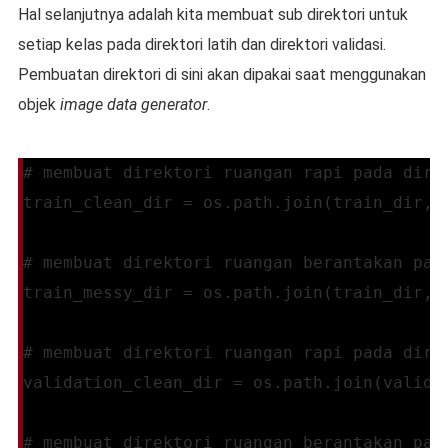
Hal selanjutnya adalah kita membuat sub direktori untuk
setiap kelas pada direktori latih dan direktori validasi.
Pembuatan direktori di sini akan dipakai saat menggunakan
objek
image data generator
.
# membuat direktori ruangan rapi pada dire
train_clean_dir = os.path.join(train_dir, 
# membuat direktori ruangan berantakan pad
train_messy_dir = os.path.join(train_dir, 
# membuat direktori ruangan rapi pada dire
validation_clean_dir = os.path.join(valida
# membuat direktori ruangan berantakan pad