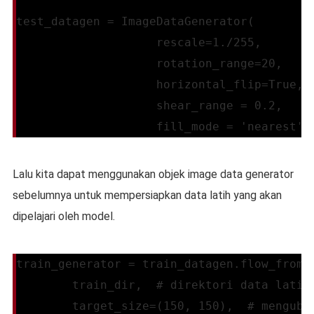
test_datagen = ImageDataGenerator(
                    rescale=1./255,
                    rotation_range=20,
                    horizontal_flip=True,
                    shear_range = 0.2,
                    fill_mode = 'nearest')
Lalu kita dapat menggunakan objek image data generator
sebelumnya untuk mempersiapkan data latih yang akan
dipelajari oleh model.
train_generator = train_datagen.flow_from_
        train_dir,  # direktori data latih
        target_size=(150, 150),  # menguba