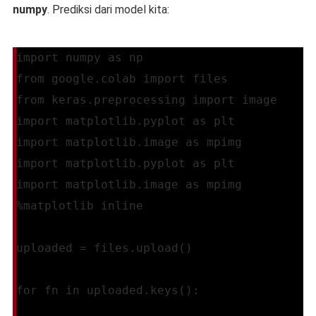
numpy
. Prediksi dari model kita:
import numpy as np
from google.colab import files
from keras.preprocessing import image
import matplotlib.pyplot as plt
import matplotlib.image as mpimg
import matplotlib.pyplot as plt
import matplotlib.image as mpimg
%matplotlib inline
uploaded = files.upload()
for fn in uploaded.keys():