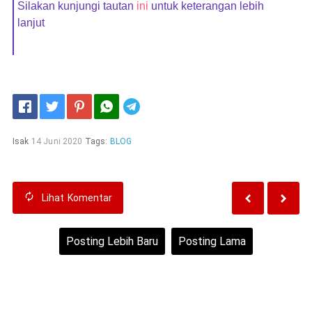
Silakan kunjungi tautan
ini
untuk keterangan lebih
lanjut
Telegram
Isak
14 Juni 2020
Tags:
BLOG
Lihat
Komentar
Posting Lebih Baru
Posting Lama
Beranda
Lihat versi web