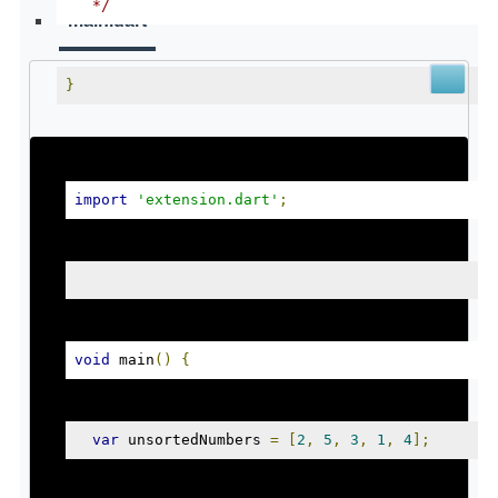
   */
main.dart
}
import
'extension.dart'
;
void
 main
()
{
var
 unsortedNumbers 
=
[
2
,
5
,
3
,
1
,
4
];