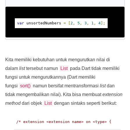
var
 unsortedNumbers 
=
[
2
,
5
,
3
,
1
,
4
];
Kita memiliki kebutuhan untuk mengurutkan nilai di
dalam
list
tersebut namun
List
pada Dart tidak memiliki
fungsi untuk mengurutkannya (Dart memiliki
fungsi
sort()
namun bersifat mentransformasi
list
dan
tidak mengembalikan nilai). Kita bisa membuat
extension
method
dari objek
List
dengan sintaks seperti berikut:
/* extension <extension name> on <type> {