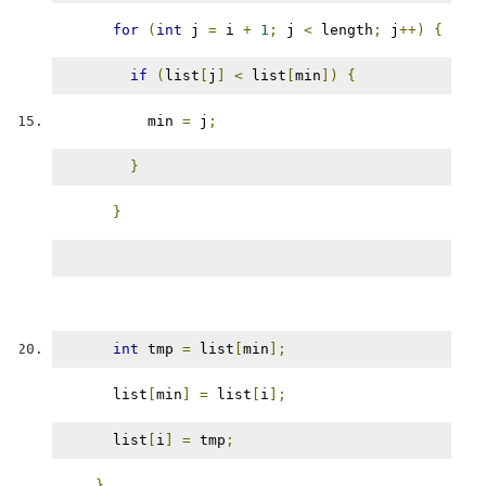
for
(
int
 j 
=
 i 
+
1
;
 j 
<
 length
;
 j
++)
{
if
(
list
[
j
]
<
 list
[
min
])
{
          min 
=
 j
;
}
}
int
 tmp 
=
 list
[
min
];
      list
[
min
]
=
 list
[
i
];
      list
[
i
]
=
 tmp
;
}