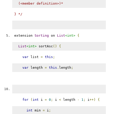
  (<member definition>)*
} */
extension 
Sorting
 on 
List
<int>
{
List
<int>
 sortAsc
()
{
var
 list 
=
this
;
var
 length 
=
this
.
length
;
for
(
int
 i 
=
0
;
 i 
<
 length 
-
1
;
 i
++)
{
int
 min 
=
 i
;