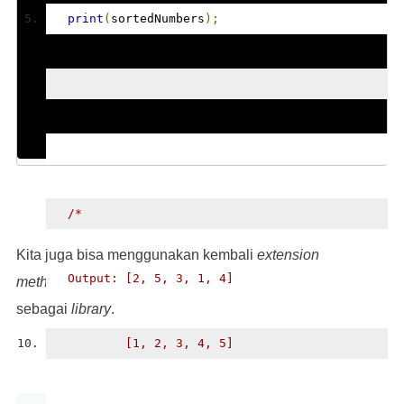
print
(
sortedNumbers
);
/*
Kita juga bisa menggunakan kembali
extension
  Output: [2, 5, 3, 1, 4]
method
ini di beberapa berkas yang berbeda
sebagai
library
.
          [1, 2, 3, 4, 5]