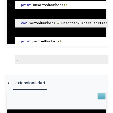
print
(
unsortedNumbers
);
var
 sortedNumbers 
=
 unsortedNumbers
.
sortAsc
()
print
(
sortedNumbers
);
}
extensions.dart