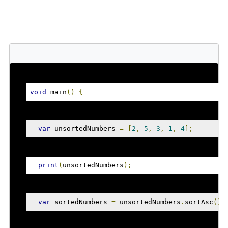
void
 main
()
{
var
 unsortedNumbers 
=
[
2
,
5
,
3
,
1
,
4
];
print
(
unsortedNumbers
);
var
 sortedNumbers 
=
 unsortedNumbers
.
sortAsc
();