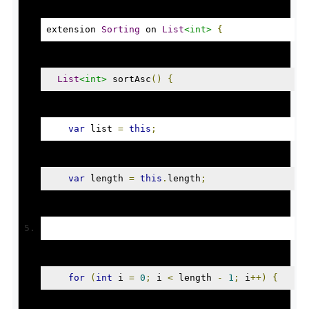
extension 
Sorting
 on 
List
<int>
{
List
<int>
 sortAsc
()
{
var
 list 
=
this
;
var
 length 
=
this
.
length
;
for
(
int
 i 
=
0
;
 i 
<
 length 
-
1
;
 i
++)
{