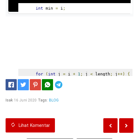
int
 min 
=
 i
;
for
(
int
 j 
=
 i 
+
1
;
 j 
<
 length
;
 j
++)
{
Telegram
if
(
list
[
j
]
<
 list
[
min
])
{
Isak
16 Juni 2020
Tags:
BLOG
          min 
=
 j
;
Lihat
Komentar