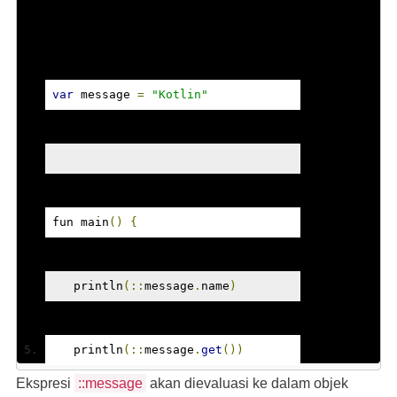
var
 message 
=
"Kotlin"
fun main
()
{
   println
(::
message
.
name
)
   println
(::
message
.
get
())
Ekspresi
::message
akan dievaluasi ke dalam objek