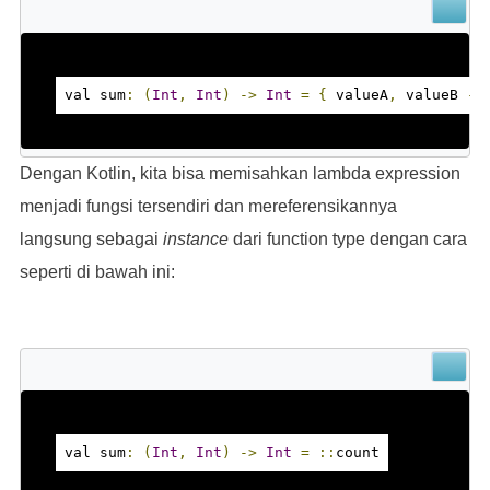
val sum
:
(
Int
,
Int
)
->
Int
=
{
 valueA
,
 valueB 
->
Dengan Kotlin, kita bisa memisahkan lambda expression
menjadi fungsi tersendiri dan mereferensikannya
langsung sebagai
instance
dari function type dengan cara
seperti di bawah ini:
val sum
:
(
Int
,
Int
)
->
Int
=
::
count