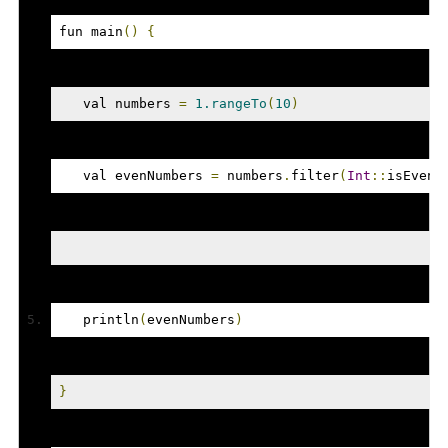
fun main
()
{
/*
   val numbers 
=
1.rangeTo
(
10
)
   output = [2, 4, 6, 8, 10]
   val evenNumbers 
=
 numbers
.
filter
(
Int
::
isEvenN
*/
   println
(
evenNumbers
)
}