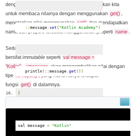
dengan
KMutableProperty
yang memungkinkan kita
untuk membaca nilainya dengan menggunakan
get()
,
menetapkan nilai menggunakan
set()
dan mendapatkan
::
message
.
set
(
"Kotlin Academy"
)
nama dari properti tersebut menggunakan properti
name
.
Sedangkan untuk properti yang
bersifat
im
mutable
seperti
val message =
“Kotlin”
,
::message
akan mengembalikan nilai dengan
   println
(::
message
.
get
())
tipe
KProperty
, yang mana hanya terdapat
fungsi
get()
di dalamnya.
}
val message 
=
"Kotlin"