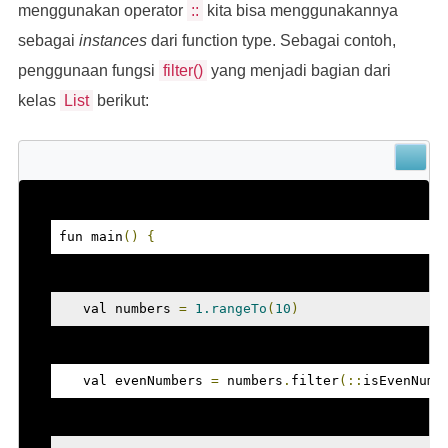
menggunakan operator
::
kita bisa menggunakannya
sebagai
instances
dari function type. Sebagai contoh,
penggunaan fungsi
filter()
yang menjadi bagian dari
kelas
List
berikut:
fun main
()
{
   val numbers 
=
1.rangeTo
(
10
)
   val evenNumbers 
=
 numbers
.
filter
(::
isEvenNumb