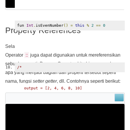
fun 
Int
.
isEvenNumber
()
=
this
%
2
==
0
Property References
Selain digunakan untuk mereferensikan sebuah fungsi.
Operator
::
juga dapat digunakan untuk mereferensikan
sebuah properti. Dengan Operator, kita bisa mengakses
/*
apa yang menjadi bagian dari properti tersebut seperti
nama, fungsi
setter
getter
, dll. Contohnya seperti berikut:
   output = [2, 4, 6, 8, 10]
*/