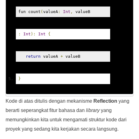
fun count
(
valueA
:
Int
,
 valueB
:
Int
):
Int
{
return
 valueA 
+
 valueB
}
Kode di atas ditulis dengan mekanisme
Reflection
yang
berarti seperangkat fitur bahasa dan
library
yang
memungkinkan kita untuk mengamati struktur kode dari
proyek yang sedang kita kerjakan secara langsung.