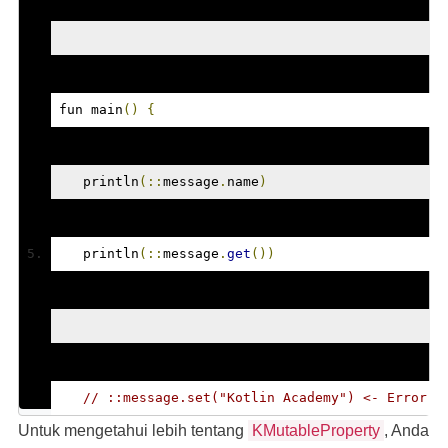
fun main
()
{
   println
(::
message
.
name
)
   println
(::
message
.
get
())
// ::message.set("Kotlin Academy") <- Error :
Untuk mengetahui lebih tentang
KMutableProperty
, Anda