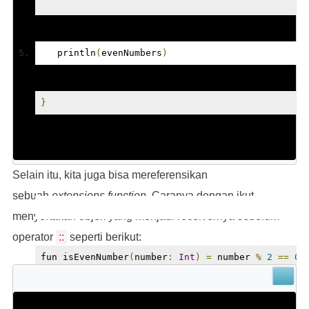
   println
(
evenNumbers
)
}
Selain itu, kita juga bisa mereferensikan
sebuah
extensions function
. Caranya dengan ikut
menyertakan objek yang menjadi receivernya sebelum
operator
::
seperti berikut:
fun isEvenNumber
(
number
:
Int
)
=
 number 
%
2
==
0