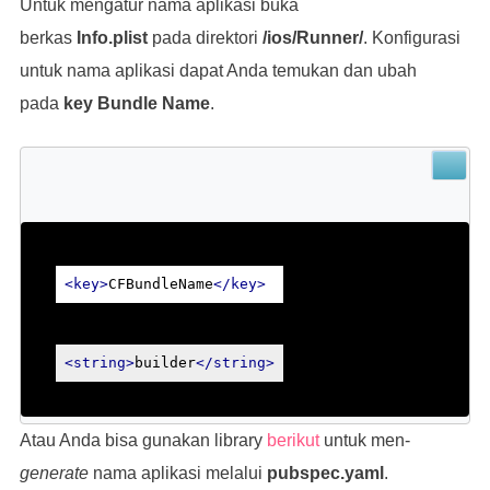
Untuk mengatur nama aplikasi buka
berkas
Info.plist
pada direktori
/ios/Runner/
. Konfigurasi
untuk nama aplikasi dapat Anda temukan dan ubah
pada
key Bundle Name
.
<key>
CFBundleName
</key>
<string>
builder
</string>
Atau Anda bisa gunakan library
berikut
untuk men-
generate
nama aplikasi melalui
pubspec.yaml
.