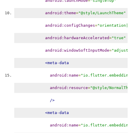
android:launchMode
=
"singleTop"
android:theme
=
"@style/LaunchTheme"
android:configChanges
=
"orientation|ke
android:hardwareAccelerated
=
"true"
android:windowSoftInputMode
=
"adjustRe
<meta-data
android:name
=
"io.flutter.embedding.
android:resource
=
"@style/NormalThem
/>
<meta-data
android:name
=
"io.flutter.embedding.