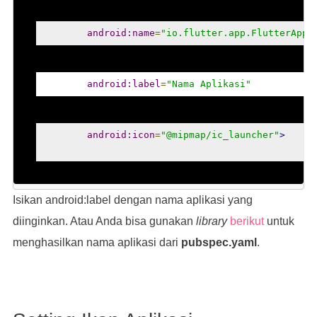
android:name
=
"io.flutter.app.FlutterAppl
android:label
=
"Nama Aplikasi"
android:icon
=
"@mipmap/ic_launcher"
>
Isikan android:label dengan nama aplikasi yang
diinginkan. Atau Anda bisa gunakan
library
berikut
untuk
menghasilkan nama aplikasi dari
pubspec.yaml
.