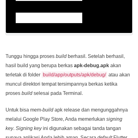
Tunggu hingga proses
build
berhasil. Setelah berhasil,
hasil build yang berupa berkas
apk-debug.apk
akan
terletak di folder
build/app/outputs/apk/debug/
atau akan
muncul direktori tempat tersimpannya berkas ketika
proses
build
selesai pada Terminal.
Untuk bisa mem-
build
apk release dan mengunggahnya
melalui Google Play Store, Anda memerlukan
signing
key
.
Signing key
ini digunakan sebagai tanda tangan
supaya aplikasi Anda lebih aman. Secara
default
Flutter