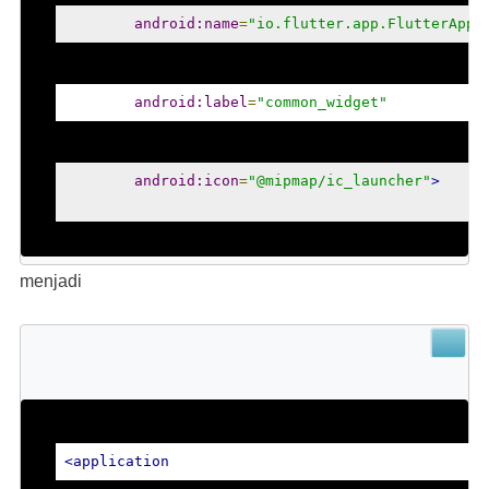
android:name
=
"io.flutter.app.FlutterAppl
android:label
=
"common_widget"
android:icon
=
"@mipmap/ic_launcher"
>
menjadi
<application