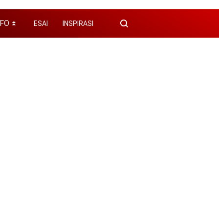
NFO
ESAI
INSPIRASI
⏬