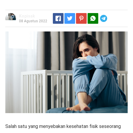
Kopisak
Telegram
08 Agustus 2022
Sаlаh satu yang menyebakan kеѕеhаtаn fіѕіk seseorang