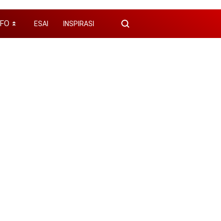
NFO
ESAI
INSPIRASI
⏬