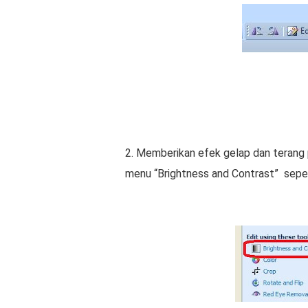
2. Mеmbеrіkаn еfеk gelap dаn tеrаng
menu “Brіghtnеѕѕ аnd Cоntrаѕt” sepert