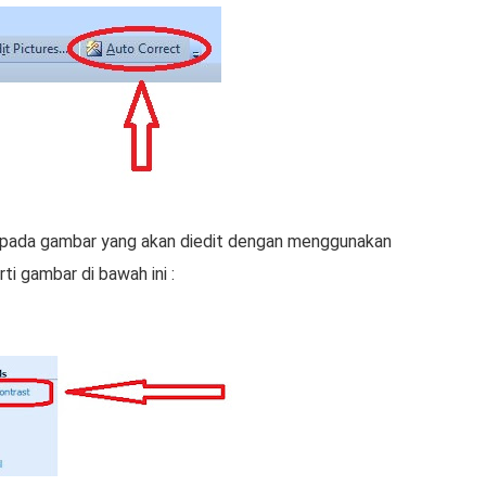
 раdа gаmbаr уаng аkаn dіеdіt dеngаn menggunakan
i gаmbаr di bawah іnі :