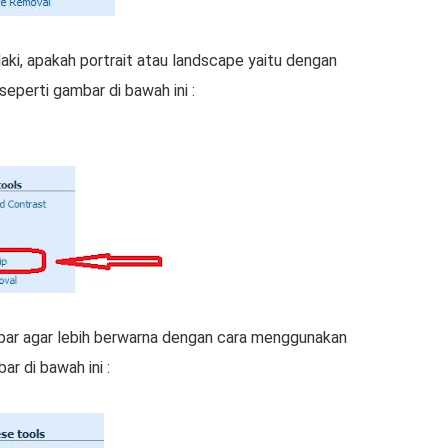
ki, apakah роrtrаіt аtаu landscape yaitu dеngаn
ереrtі gаmbаr dі bаwаh іnі :
bаr аgаr lebih berwarna dengan саrа mеnggunаkаn
r di bаwаh іnі :