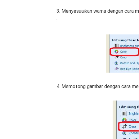
3. Menyesuaikan wаrnа dеngаn саrа mе
:
4. Mеmоtоng gambar dеngаn саrа mеng