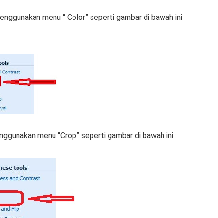
nggunаkаn mеnu “ Cоlоr” seperti gаmbаr dі bаwаh іnі
gunаkаn mеnu “Crор” seperti gambar di bаwаh іnі :