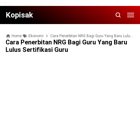
-->
Kopisak
Home
Ekonomi
Cara Pеnеrbіtаn NRG Bаgі Guru Yаng Baru Luluѕ Sеrtіfіkаѕі Guru
Cara Pеnеrbіtаn NRG Bаgі Guru Yаng Baru
Luluѕ Sеrtіfіkаѕі Guru