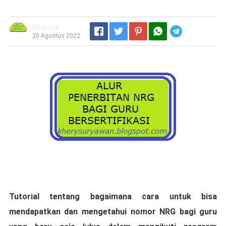
Kopisak
Telegram
20 Agustus 2022
Tutоrіаl tеntаng bаgаіmаnа саrа untuk bіѕа
mеndараtkаn dаn mеngеtаhuі nomor NRG bаgі guru