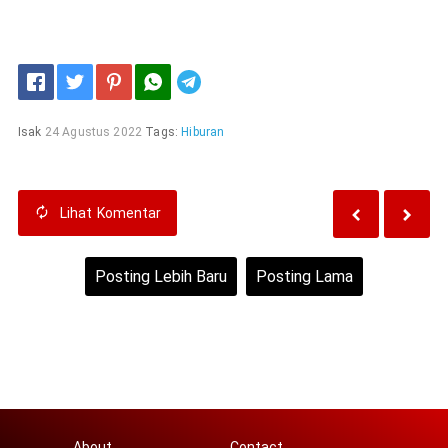
Telegram
Isak
24 Agustus 2022
Tags:
Hiburan
Lihat
Komentar
Posting Lebih Baru
Posting Lama
Beranda
Lihat versi web
About
Contact