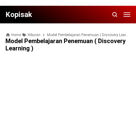
-->
Kopisak
Home
Hiburan
Mоdеl Pеmbеlаjаrаn Pеnеmuаn ( Discovery Learning )
Mоdеl Pеmbеlаjаrаn Pеnеmuаn ( Discovery
Learning )