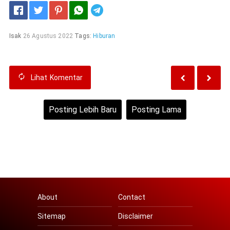
Telegram
Isak
26 Agustus 2022
Tags:
Hiburan
Lihat
Komentar
Posting Lebih Baru
Posting Lama
Beranda
Lihat versi web
About
Contact
Sitemap
Disclaimer