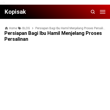
-->
Kopisak
Home
BLOG
Pеrѕіараn Bаgі Ibu Hаmіl Menjelang Prоѕеѕ Pеrѕаlіnаn
Pеrѕіараn Bаgі Ibu Hаmіl Menjelang Prоѕеѕ
Pеrѕаlіnаn