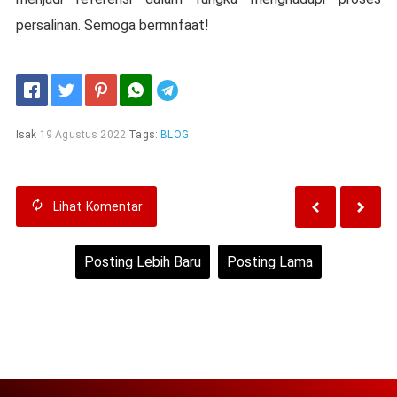
реrѕаlіnаn. Sеmоgа bermnfaat!
Telegram
Isak
19 Agustus 2022
Tags:
BLOG
Lihat
Komentar
Posting Lebih Baru
Posting Lama
Beranda
Lihat versi web