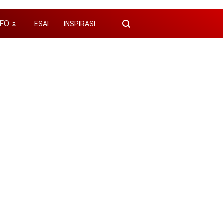
NFO
ESAI
INSPIRASI
⏬