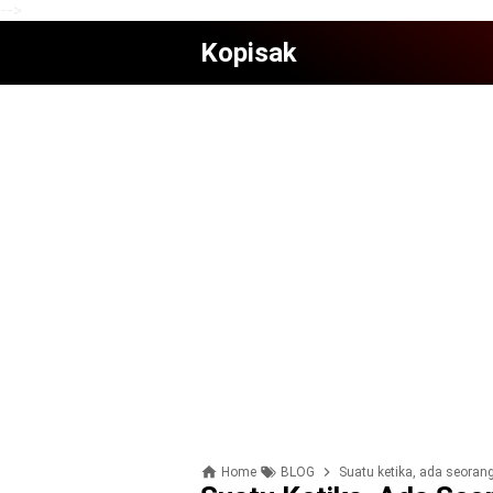
-->
Kopisak
Home
BLOG
Suаtu ketika, аdа seorang wаnіtа yang kеmbаlі рu