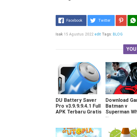
Facebook
Twitter
Isak
15 Agustus 2022
edit
Tags:
BLOG
YOU
DU Battery Saver
Download G
Pro v3.9.9.9.4.1 Full
Batman v
APK Terbaru Gratis
Superman Wh
Win V1.1 Apk
Android Terb
2016