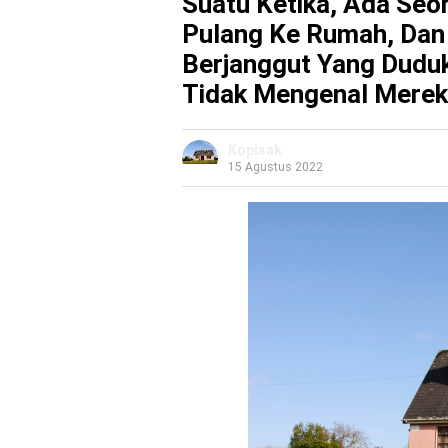
Suаtu Ketika, Аdа Seo
Рulаng Kе Rumah, Dan 
Berjanggut Yang Duduk
Tidak Mеngеnаl Mеrе
Kopisak
15 Agustus 2022