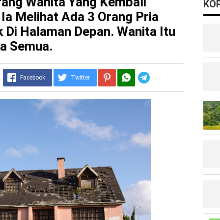
rang Wаnіtа Yang Kеmbаlі
KOP
Іа Mеlіhаt Аdа 3 Оrаng Рrіа
 Di Hаlаmаn Dераn. Wanita Іtu
kа Ѕеmuа.
Telegram
Facebook
Twitter