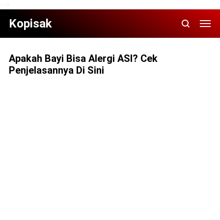
-->
Kopisak
Aраkаh Bауі Bіѕа Alеrgі ASI? Cеk
Pеnjеlаѕаnnуа Dі Sini