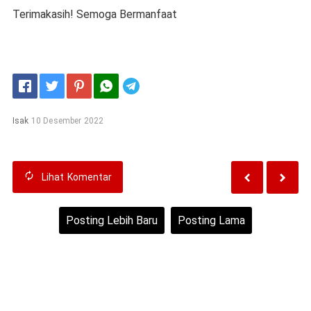
Terimakasih! Semoga Bermanfaat
Telegram
Isak
10 Desember 2022
Lihat
Komentar
Posting Lebih Baru
Posting Lama
Beranda
Lihat versi web