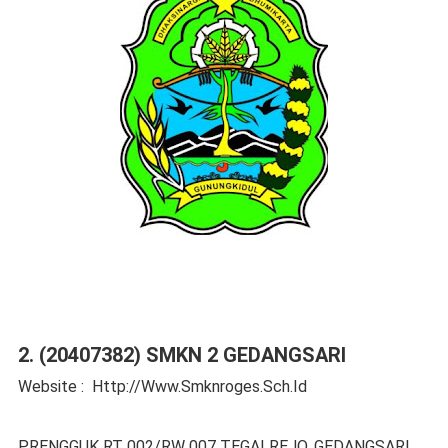
2. (20407382) SMKN 2 GEDANGSARI
Website : Http://Www.Smknroges.Sch.Id
PRENGGUK RT 002/RW 007 TEGALREJO, GEDANGSARI